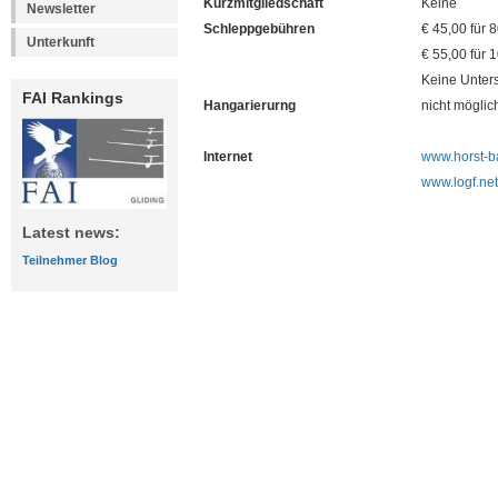
Kurzmitgliedschaft
Keine
Newsletter
Schleppgebühren
€ 45,00 für 
Unterkunft
€ 55,00 für 
Keine Unters
FAI Rankings
Hangarierurng
nicht möglic
Internet
www.horst-b
www.logf.net
Latest news:
Teilnehmer Blog