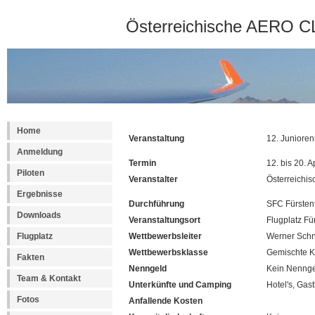
Österreichische AERO CL
Home
Veranstaltung
12. Junioren
Anmeldung
Termin
12. bis 20. A
Piloten
Veranstalter
Österreichis
Ergebnisse
Durchführung
SFC Fürstenf
Downloads
Veranstaltungsort
Flugplatz Fü
Flugplatz
Wettbewerbsleiter
Werner Schn
Wettbewerbsklasse
Gemischte K
Fakten
Nenngeld
Kein Nenng
Team & Kontakt
Unterkünfte und Camping
Hotel's, Gas
Fotos
Anfallende Kosten