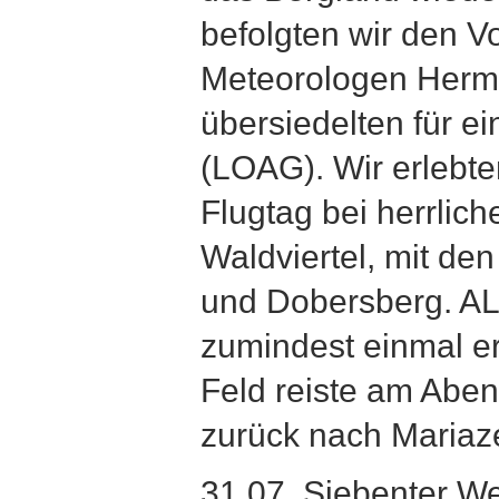
befolgten wir den V
Meteorologen Herm
übersiedelten für e
(LOAG). Wir erlebt
Flugtag bei herrlich
Waldviertel, mit de
und Dobersberg. A
zumindest einmal e
Feld reiste am Aben
zurück nach Mariaze
31.07. Siebenter W