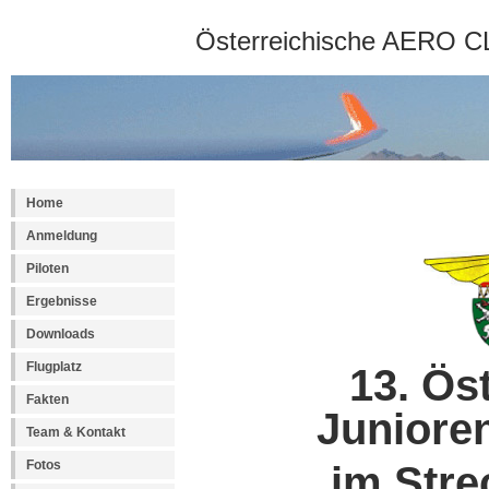
Österreichische AERO CL
Home
Anmeldung
Piloten
Ergebnisse
Downloads
Flugplatz
13. Ös
Fakten
Juniore
Team & Kontakt
Fotos
im Stre